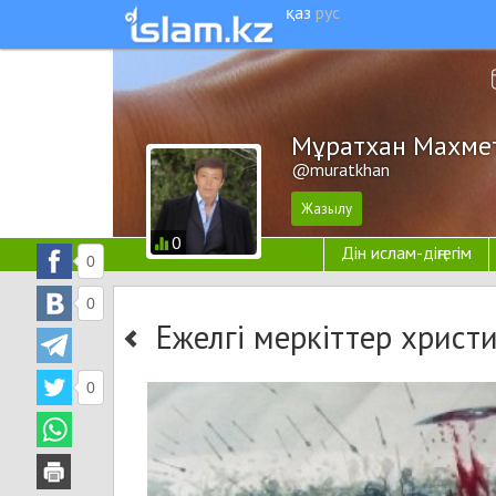
қаз
рус
Мұратхан Махме
@muratkhan
0
Дін ислам-діңгегім
0
0
Ежелгі меркіттер христ
0