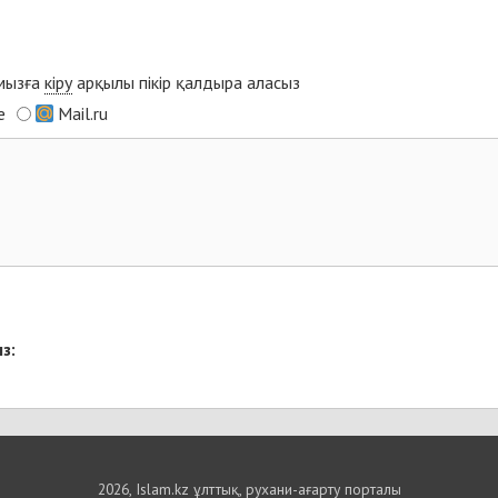
ымызға
кіру
арқылы пікір қалдыра аласыз
e
Mail.ru
з:
2026, Islam.kz ұлттық, рухани-ағарту порталы