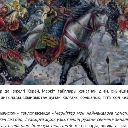
р да, ежелгі Керей, Меркіт тайплары христиан дінін, оның іші
 айтылады. Шындықтан аумай қалғаны соншалық, тіпті сол ке
Шыңғысхан» трилогиясында «
Меркіттер мен наймандарға христ
ен сөз бар, 2 ғасырға жуық уақыт елдің рухани сеніміне айнал
елгі-нышандар болмауы неліктен?
» деген заңды, логикаға сия