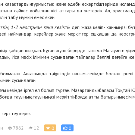
ан қазақтардың тұрмыстық және әдеби ескерткіштерінде ислам
иғатына сәйкес қойылған кісі аттары да жетерлік. Ал, христиан
сілін табу мүмкін емес екен.
тім, 1-2 неостриан ғана кезікті
» деп жаза келіп- ханның өзі бұ
едегі наймандар, керейлер және меркіттер ешқашан да неостр
кір қайдан шыққан. Бұған жуап берерде тағыда Мағауинге үңілей
лдық. Иса мәсіх ілімімен сусындаған тайпалар белгілі деңгейге же
олмаған. Алғашында тәңіршілдік наным-сенімде болған іргелі
рымен сусындаған.
ғы кезінде іргел ел болып тұрған. Мазартайдың баласы Тоқтай 
ты Боғда тауының атауының өзі меркіттің Боғда атты батырының есімі
 зерттеу керек.
ын
7862
12
0
0