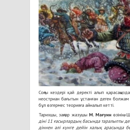
Соңғы кездері қай деректі алып қарасаңызда
неостриан бағытын ұстанған деген болжам
бұл өзгермес теорияға айналып кетті.
Тарихшы, заңғар жазушы
М. Мағуин
өзінің «
діні 11 ғасырлардың басында таралыпты дег
діннен әлі күнге дейін халық арасында б