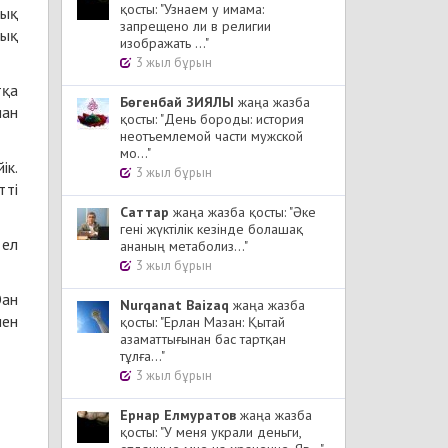
қосты: "Узнаем у имама:
дық
запрещено ли в религии
дық
изображать ..."
3 жыл бұрын
тқа
Бөгенбай ЗИЯЛЫ
жаңа жазба
иан
қосты: "День бороды: история
неотъемлемой части мужской
мо..."
ік.
3 жыл бұрын
тті
Cаттар
жаңа жазба қосты: "Әке
гені жүктілік кезінде болашақ
 ел
ананың метаболиз..."
3 жыл бұрын
Юан
Nurqanat Baizaq
жаңа жазба
мен
қосты: "Ерлан Мазан: Қытай
азаматтығынан бас тартқан
тұлға..."
3 жыл бұрын
Ернар Елмуратов
жаңа жазба
қосты: "У меня украли деньги,