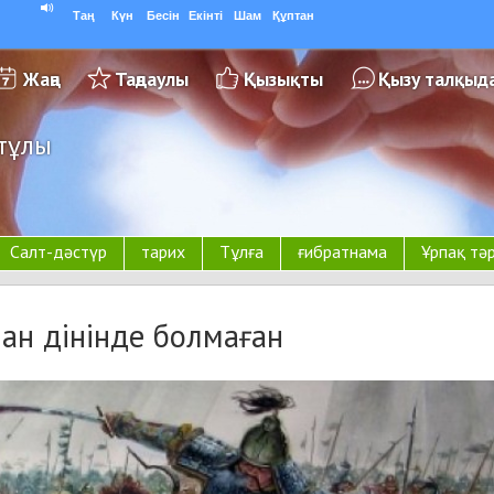
Таң
Күн
Бесін
Екінті
Шам
Құптан
Жаңа
Таңдаулы
Қызықты
Қызу талқыд
тұлы
Салт-дәстүр
тарих
Тұлға
ғибратнама
Ұрпақ тә
иан дінінде болмаған