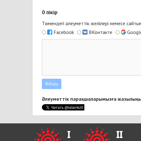
0
пікір
Төмендегі әлеуметтік желілері немесе сайт
Facebook
ВКонтакте
Googl
Әлеуметтік парақшаларымызға жазылыңы