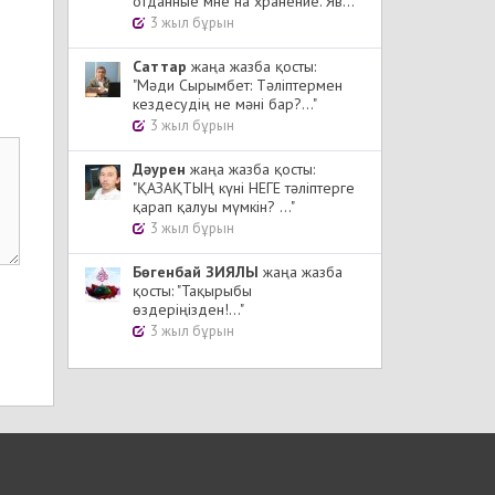
отданные мне на хранение. Яв..."
3 жыл бұрын
Cаттар
жаңа жазба қосты:
"Мәди Сырымбет: Тәліптермен
кездесудің не мәні бар?..."
3 жыл бұрын
Дәурен
жаңа жазба қосты:
"ҚАЗАҚТЫҢ күні НЕГЕ тәліптерге
қарап қалуы мүмкін? ..."
3 жыл бұрын
Бөгенбай ЗИЯЛЫ
жаңа жазба
қосты: "Тақырыбы
өздеріңізден!..."
3 жыл бұрын