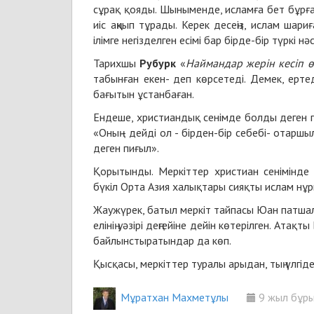
сұрақ қояды. Шыныменде, исламға бет бұрғ
иіс аңқып тұрады. Керек десеңіз, ислам шар
ілімге негізделген есімі бар бірде-бір түркі нә
Тарихшы
Рубурк
«
Наймандар жерін кесіп өт
табынған екен- деп көрсетеді. Демек, ерт
бағытын ұстанбаған.
Ендеше, христиандық сенімде болды деген пі
«Оның - дейді ол - бірден-бір себебі- отаршы
деген пиғыл».
Қорытынды. Меркіттер христиан сенімінде б
бүкіл Орта Азия халықтары сияқты ислам нұ
Жаужүрек, батыл меркіт тайпасы Юан патшал
елінің уәзірі деңгейіне дейін көтерілген. Атақ
байлынстыратындар да көп.
Қысқасы, меркіттер туралы арыдан, тың үлгіде
Мұратхан Махметұлы
9 жыл бұр