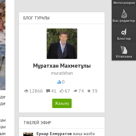
Фотогалерея
БЛОГ ТУРАЛЫ
Бас редактор
Блогтар
Кітапхана
Мұратхан Махметұлы
muratkhan
0
12866
41
67
74
39
нде
зде
иан
ТІКЕЛЕЙ ЭФИР
ған
тын
Ернар Елмуратов
жаңа жазба