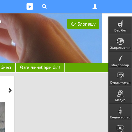
а
Блог ашу
Бас бет
Жаңалықтар
Мақалалар
рбиесі
Өзге діннің бәрін біл!
Сұрақ-жауап
Медиа
Көңілсерпер