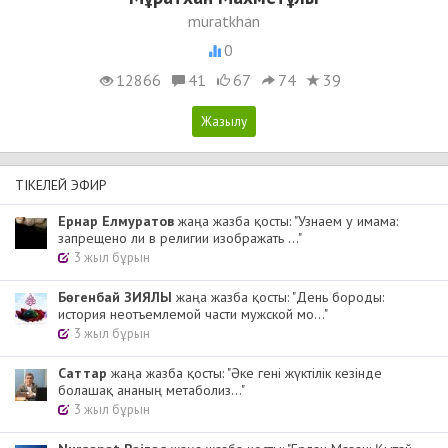
muratkhan
0
12866
41
67
74
39
ТІКЕЛЕЙ ЭФИР
Ернар Елмуратов
жаңа жазба қосты: "Узнаем у имама:
запрещено ли в религии изображать ..."
3 жыл бұрын
Бөгенбай ЗИЯЛЫ
жаңа жазба қосты: "День бороды:
история неотъемлемой части мужской мо..."
3 жыл бұрын
Cаттар
жаңа жазба қосты: "Әке гені жүктілік кезінде
болашақ ананың метаболиз..."
3 жыл бұрын