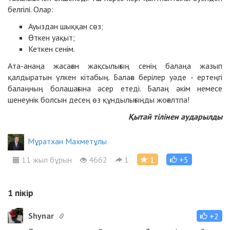
белгілі. Олар:
Ауыздан шыққан сөз;
Өткен уақыт;
Кеткен сенім.
Ата-анаңа жасаған жақсылығың сенің балаңа жазып
қалдыратын үлкен кітабың. Балаға берілер уәде - ертеңгі
балаңның болашағына әсер етеді. Балаң әкім немесе
шенеунік болсын десең өз құндылығыңды жоғалтпа!
Қытай тілінен аударылды
Мұратхан Махметұлы
11 жыл бұрын
4662
1
1
+5
1
пікір
Shynar
+2