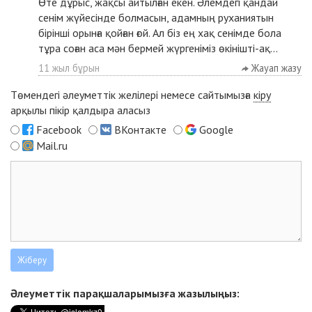
Өте дұрыс, жақсы айтылған екен. Әлемдегі қандай
сенім жүйесінде болмасын, адамның руханиятын
бірінші орынға қойған ғой. Ал біз ең хақ сенімде бола
тұра соған аса мән бермей жүргеніміз өкінішті-ақ...
11 жыл бұрын
Жауап жазу
Төмендегі әлеуметтік желілері немесе сайтымызға
кіру
арқылы пікір қалдыра аласыз
Facebook
ВКонтакте
Google
Mail.ru
Әлеуметтік парақшаларымызға жазылыңыз: