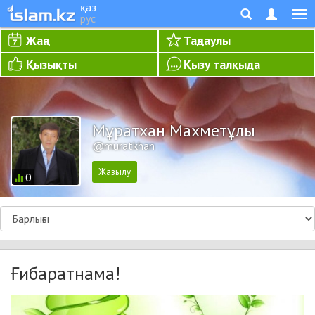
қаз
рус
Жаңа
Таңдаулы
Қызықты
Қызу талқыда
Мұратхан Махметұлы
@muratkhan
0
Ғибаратнама!