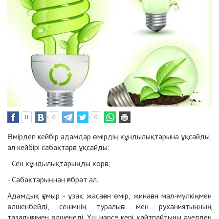
0
0
0
Өмірдегі кейбір адамдар өмірдің құндылықтарына ұқсайды,
ал кейбірі сабақтарға ұқсайды:
- Сен құндылықтарыңды қорға;
- Сабақтарыңнан ғибрат ал.
Адамдық ғұмыр - ұзақ жасаған өмір, жинаған мал-мүлкіңмен
өлшенбейді, сенімнің туралығы мен руханиятыңның
тазалығымен өлшенеді. Үш нәрсе кері қайтпайтыны әуелден