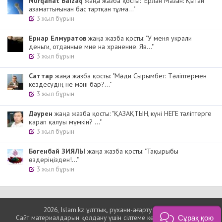
Nurqanat Baizaq
жаңа жазба қосты: "Ерлан Мазан: Қытай
азаматтығынан бас тартқан тұлға..."
3 жыл бұрын
Ернар Елмуратов
жаңа жазба қосты: "У меня украли
деньги, отданные мне на хранение. Яв..."
3 жыл бұрын
Cаттар
жаңа жазба қосты: "Мәди Сырымбет: Тәліптермен
кездесудің не мәні бар?..."
3 жыл бұрын
Дәурен
жаңа жазба қосты: "ҚАЗАҚТЫҢ күні НЕГЕ тәліптерге
қарап қалуы мүмкін? ..."
3 жыл бұрын
Бөгенбай ЗИЯЛЫ
жаңа жазба қосты: "Тақырыбы
өздеріңізден!..."
3 жыл бұрын
2026, Islam.kz ұлттық, рухани-ағарту порталы
Сайт материалдарын қолдану үшін сілтеме көрсетуіңіз міндетті.
Сұрақ қою