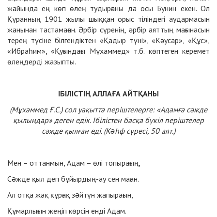
жайында ең көп өлең тудырғаны да осы Бунин екен. Ол
Құранның 1901 жылы шыққан орыс тіліндегі аудармасын
жанынан тастамаған. Әрбір сүренің, әрбір аяттың мағынасын
терең түсіне білгендіктен «Қадыр түні», «Кәусар», «Құс»,
«Ибраһим», «Қуғындағы Мұхаммед» т.б. көптеген керемет
өлеңдерді жазыпты.
ІБІЛІСТІҢ АЛЛАҒА АЙТҚАНЫ
(Мұхаммед Ғ.С.) сол уақытта періштелерге: «Адамға сәжде
қылыңдар» деген едік. Ібілістен басқа бүкіл періштелер
сәжде қылған еді. (Кəһф сүресі, 50 аят.)
Мен – оттанмын, Адам – өлі топырағың,
Сəжде қыл деп бұйырдың-ау сен маған.
Ал отқа жақ құрғақ зəйтүн жапырағын,
Құмарлығын жеңіп көрсін енді Адам.