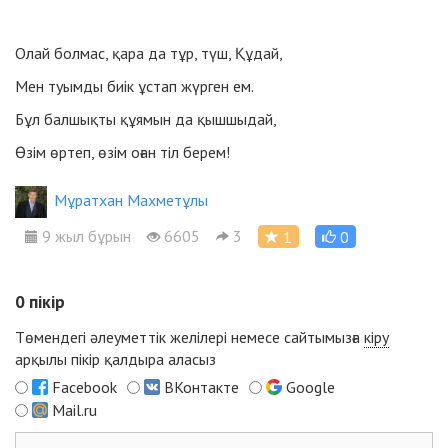
Олай болмас, қара да тұр, түш, Құдай,
Мен туымды биік ұстап жүрген ем.
Бұл балшықты құямын да қышшыдай,
Өзім өртеп, өзім оған тіл берем!
Мұратхан Махметұлы
9 жыл бұрын
6605
3
1
0
0
пікір
Төмендегі әлеуметтік желілері немесе сайтымызға
кіру
арқылы пікір қалдыра аласыз
Facebook
ВКонтакте
Google
Mail.ru