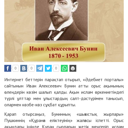
0
0
0
Интернет беттерін парақтап отырып, «Әдебиет порталы»
сайтынын Иван Алексеевич Бунин атты орыс ақынының
өлеңдерін көзім шалып қалды. Ақын ислам өркениетіндегі
түрлі ұлттар мен ұлыстардың салт-дәстүрімен танысып,
олармен көзбе-көз сұқбат құрыпты.
Қарап отырсаңыз, Бунинның «шығыстық жырлары»
Пушкиннің «Құранға еліктеуінің» жалғасы іспетті. Орыс
ақындары ішінде Құран сырларын жетік меңгеріп, ислам