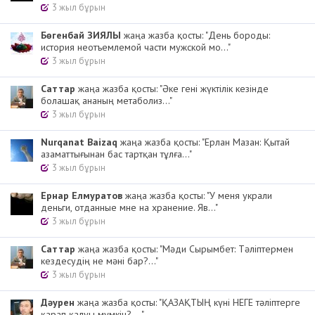
3 жыл бұрын
Бөгенбай ЗИЯЛЫ
жаңа жазба қосты: "День бороды:
история неотъемлемой части мужской мо..."
3 жыл бұрын
Cаттар
жаңа жазба қосты: "Әке гені жүктілік кезінде
болашақ ананың метаболиз..."
3 жыл бұрын
Nurqanat Baizaq
жаңа жазба қосты: "Ерлан Мазан: Қытай
азаматтығынан бас тартқан тұлға..."
3 жыл бұрын
Ернар Елмуратов
жаңа жазба қосты: "У меня украли
деньги, отданные мне на хранение. Яв..."
3 жыл бұрын
Cаттар
жаңа жазба қосты: "Мәди Сырымбет: Тәліптермен
кездесудің не мәні бар?..."
3 жыл бұрын
Дәурен
жаңа жазба қосты: "ҚАЗАҚТЫҢ күні НЕГЕ тәліптерге
қарап қалуы мүмкін? ..."