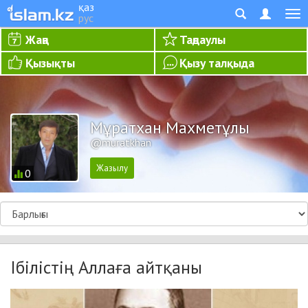
қаз
рус
Жаңа
Таңдаулы
Қызықты
Қызу талқыда
Мұратхан Махметұлы
@muratkhan
0
Ібілістің Аллаға айтқаны