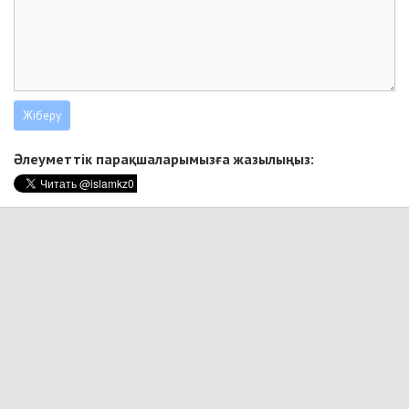
Әлеуметтік парақшаларымызға жазылыңыз: