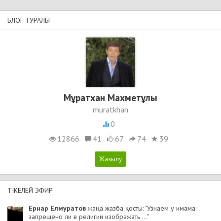
БЛОГ ТУРАЛЫ
Мұратхан Махметұлы
muratkhan
0
12866
41
67
74
39
ТІКЕЛЕЙ ЭФИР
Ернар Елмуратов
жаңа жазба қосты: "Узнаем у имама:
запрещено ли в религии изображать ..."