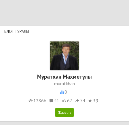
БЛОГ ТУРАЛЫ
Мұратхан Махметұлы
muratkhan
0
12866
41
67
74
39