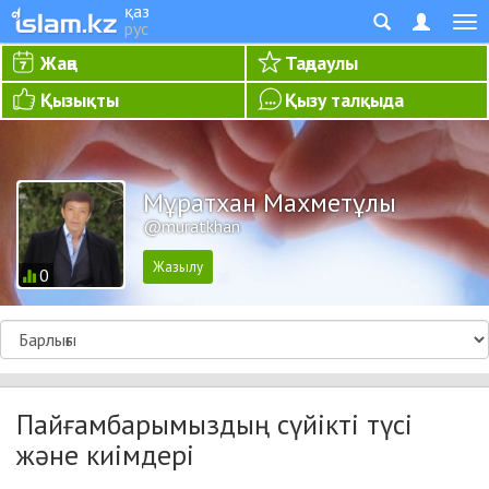
қаз
рус
Жаңа
Таңдаулы
Қызықты
Қызу талқыда
Мұратхан Махметұлы
@muratkhan
0
Пайғамбарымыздың сүйікті түсі
және киімдері