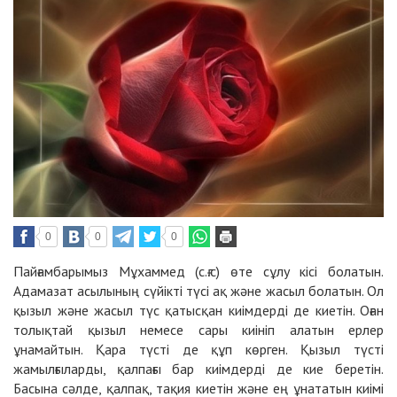
0
0
0
Пайғамбарымыз Мұхаммед (с.ғ.с) өте сұлу кісі болатын.
Адамазат асылының сүйікті түсі ақ және жасыл болатын. Ол
қызыл және жасыл түс қатысқан киімдерді де киетін. Оған
толықтай қызыл немесе сары киініп алатын ерлер
ұнамайтын. Қара түсті де құп көрген. Қызыл түсті
жамылғыларды, қалпағы бар киімдерді де кие беретін.
Басына сәлде, қалпақ, тақия киетін және ең ұнататын киімі