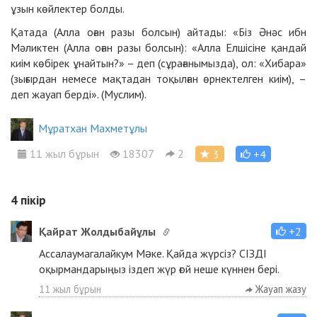
ұзын көйлектер болды.
Қатада (Алла оған разы болсын) айтады: «Біз Әнәс ибн
Мәликтен (Алла оған разы болсын): «Алла Елшісіне қандай
киім көбірек ұнайтын?» – деп (сұрағанымызда), ол: «Хибара»
(зығырдан немесе мақтадан тоқылған өрнектелген киім), –
деп жауап берді». (Муслим).
Мұратхан Махметұлы
11 жыл бұрын
18307
2
3
+4
4
пікір
Қайрат Жолдыбайұлы
+2
Ассалаумагалайкум Мəке. Қайда жүрсіз? СІЗДІ
оқырмандарыңыз іздеп жүр ғой неше күннен бері.
11 жыл бұрын
Жауап жазу