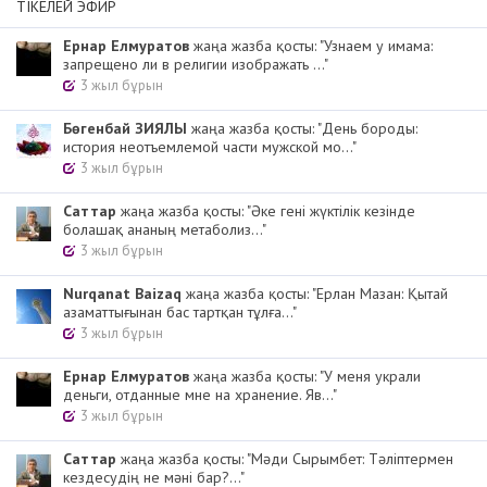
ТІКЕЛЕЙ ЭФИР
Ернар Елмуратов
жаңа жазба қосты: "Узнаем у имама:
запрещено ли в религии изображать ..."
3 жыл бұрын
Бөгенбай ЗИЯЛЫ
жаңа жазба қосты: "День бороды:
история неотъемлемой части мужской мо..."
3 жыл бұрын
Cаттар
жаңа жазба қосты: "Әке гені жүктілік кезінде
болашақ ананың метаболиз..."
3 жыл бұрын
Nurqanat Baizaq
жаңа жазба қосты: "Ерлан Мазан: Қытай
азаматтығынан бас тартқан тұлға..."
3 жыл бұрын
Ернар Елмуратов
жаңа жазба қосты: "У меня украли
деньги, отданные мне на хранение. Яв..."
3 жыл бұрын
Cаттар
жаңа жазба қосты: "Мәди Сырымбет: Тәліптермен
кездесудің не мәні бар?..."