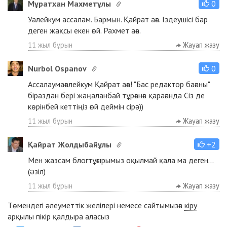
Мұратхан Махметұлы
0
Уалейкум ассалам. Бармын. Қайрат аға. Іздеушісі бар
деген жақсы екен ғой. Рахмет аға.
11 жыл бұрын
Жауап жазу
Nurbol Ospanov
0
Ассалаумағалейкум Қайрат аға! "Бас редактор бағаны"
біраздан бері жаңаланбай тұрғанға қарағанда Сіз де
көрінбей кеттіңіз ғой деймін сірә))
11 жыл бұрын
Жауап жазу
Қайрат Жолдыбайұлы
+2
Мен жазсам блогтұғырымыз оқылмай қала ма деген...
(əзіл)
11 жыл бұрын
Жауап жазу
Төмендегі әлеуметтік желілері немесе сайтымызға
кіру
арқылы пікір қалдыра аласыз