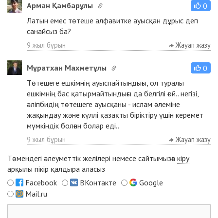
Арман Қамбарұлы
0
Латын емес төтеше алфавитке ауысқан дұрыс деп
санайсыз ба?
9 жыл бұрын
Жауап жазу
Мұратхан Махметұлы
0
Төтешеге ешкімнің ауыспайтындығы, ол туралы
ешкімнің бас қатырмайтындығы да белгілі ғой.. негізі,
әліпбидің төтешеге ауысқаны - ислам әлеміне
жақындау және күллі қазақты біріктіру үшін керемет
мүмкіндік болған болар еді..
9 жыл бұрын
Жауап жазу
Төмендегі әлеуметтік желілері немесе сайтымызға
кіру
арқылы пікір қалдыра аласыз
Facebook
ВКонтакте
Google
Mail.ru