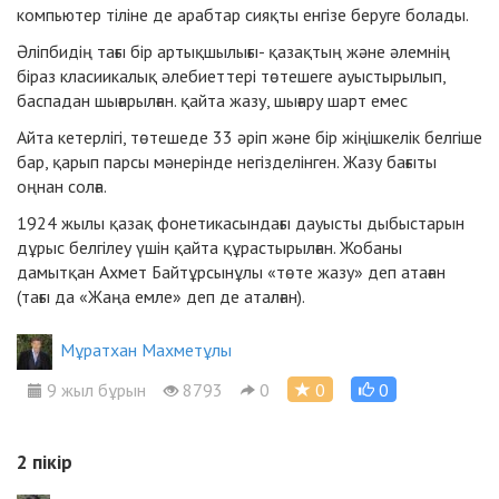
компьютер тіліне де арабтар сияқты енгізе беруге болады.
Әліпбидің тағы бір артықшылығы- қазақтың және әлемнің
біраз класиикалық әлебиеттері төтешеге ауыстырылып,
баспадан шығарылған. қайта жазу, шығару шарт емес
Айта кетерлігі, төтешеде 33 әріп және бір жіңішкелік белгіше
бар, қарып парсы мәнерінде негізделінген. Жазу бағыты
оңнан солға.
1924 жылы қазақ фонетикасындағы дауысты дыбыстарын
дұрыс белгілеу үшін қайта құрастырылған. Жобаны
дамытқан Ахмет Байтұрсынұлы «төте жазу» деп атаған
(тағы да «Жаңа емле» деп де аталған).
Мұратхан Махметұлы
9 жыл бұрын
8793
0
0
0
2
пікір