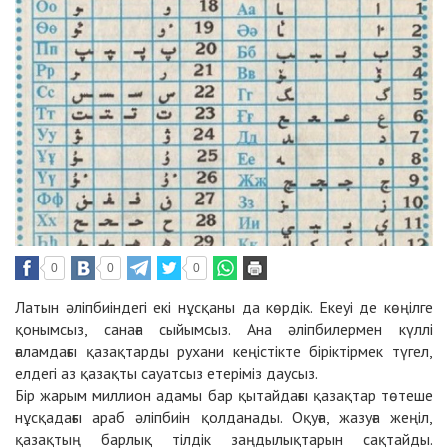
0
0
0
Латын әліпбиіндегі екі нұсқаны да көрдік. Екеуі де көңілге
қонымсыз, санаға сыйымсыз. Ана әліпбилермен күллі
ғаламдағы қазақтарды рухани кеңістікте біріктірмек түгел,
елдегі аз қазақты сауатсыз етеріміз даусыз.
Бір жарым миллион адамы бар қытайдағы қазақтар төтеше
нұсқадағы араб әліпбиін қолданады. Оқуға, жазуға жеңіл,
қазақтың барлық тілдік заңдылықтарын сақтайды.