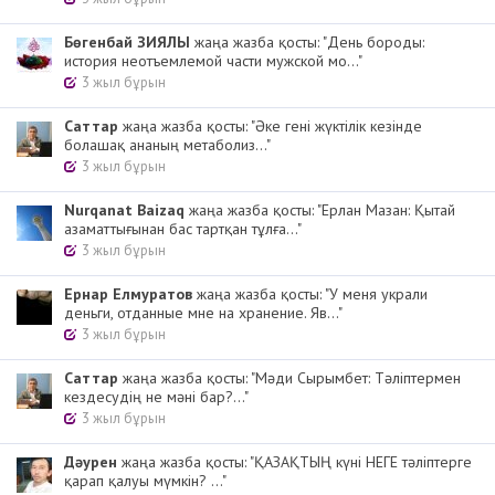
Бөгенбай ЗИЯЛЫ
жаңа жазба қосты: "День бороды:
история неотъемлемой части мужской мо..."
3 жыл бұрын
Cаттар
жаңа жазба қосты: "Әке гені жүктілік кезінде
болашақ ананың метаболиз..."
3 жыл бұрын
Nurqanat Baizaq
жаңа жазба қосты: "Ерлан Мазан: Қытай
азаматтығынан бас тартқан тұлға..."
3 жыл бұрын
Ернар Елмуратов
жаңа жазба қосты: "У меня украли
деньги, отданные мне на хранение. Яв..."
3 жыл бұрын
Cаттар
жаңа жазба қосты: "Мәди Сырымбет: Тәліптермен
кездесудің не мәні бар?..."
3 жыл бұрын
Дәурен
жаңа жазба қосты: "ҚАЗАҚТЫҢ күні НЕГЕ тәліптерге
қарап қалуы мүмкін? ..."