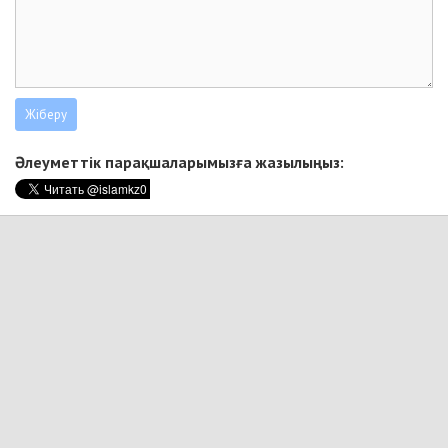
Әлеуметтік парақшаларымызға жазылыңыз: