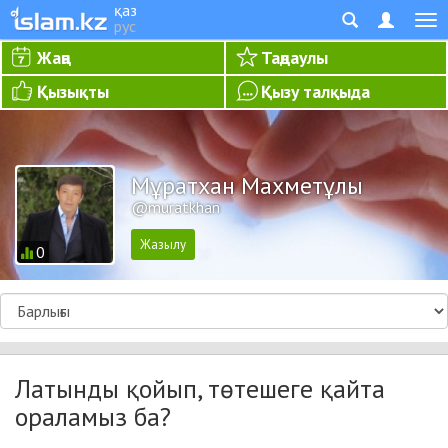
қаз
рус
Жаңа
Таңдаулы
Қызықты
Қызу талқыда
Мұратхан Махметұлы
@muratkhan
0
Латынды қойып, төтешеге қайта
ораламыз ба?