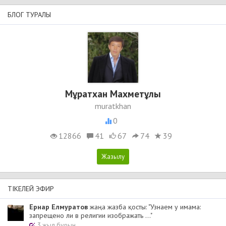
БЛОГ ТУРАЛЫ
Мұратхан Махметұлы
muratkhan
0
12866
41
67
74
39
ТІКЕЛЕЙ ЭФИР
Ернар Елмуратов
жаңа жазба қосты: "Узнаем у имама:
запрещено ли в религии изображать ..."
3 жыл бұрын