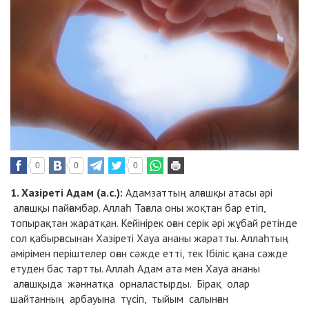
0
0
0
1. Хазіреті Адам (а.с.):
Адамзаттың алғашқы атасы әрі
алғашқы пайғамбар. Аллаһ Тағала оны жоқтан бар етіп,
топырақтан жаратқан. Кейінірек оған серік әрі жұбай ретінде
сол қабырғасынан Хазіреті Хауа ананы жаратты. Аллаһтың
әмірімен періштелер оған сәжде етті, тек Ібіліс қана сәжде
етуден бас тартты. Аллаһ Адам ата мен Хауа ананы
алғашқыда жәннатқа орналастырды. Бірақ олар
шайтанның арбауына түсіп, тыйым салынған