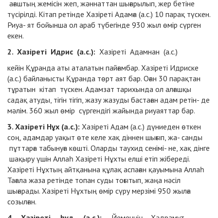
ағаштың
жемісін жеп, жәннаттан шығарылып, жер бетіне
түсірілді. Кітап ретінде Хазіреті Адамға (а.с.) 10 парақ түскен.
Риуа- ят бойынша ол араб түбегінде 930 жыл өмір сүрген
екен.
2. Хазіреті Идрис (а.с.):
Хазіреті Адамнан (а.с.)
кейін Құранда аты аталатын пайғамбар. Хазіреті Идриске
(а.с.) байланысты Құранда төрт аят бар. Оған 30 парақтан
тұратын кітап түскен. Адамзат тарихында ол алғашқы
садақ атуды, тігін тігіп, жазу жазуды бастаған адам ретін- де
мәлім. 360 жыл өмір сүргендігі жайында риуаяттар бар.
3. Хазіреті Нұх (а.с.):
Хазіреті Адам (а.с.) дүниеден өткен
соң, адамдар уақыт өте келе хақ діннен шығып, жа- санды
пұттарға табынуға көшті. Оларды таухид сенімі- не, хақ дінге
шақыру үшін Аллаһ Хазіреті Нұхты елші етіп жібереді.
Хазіреті Нұхтың айтқанына құлақ аспаған қауымына Аллаһ
Тағала жаза ретінде топан суды тоғытып, жаңа нәсіл
шығарады. Хазіреті Нұхтың өмір сүру мерзімі
950 жылға
созылған.
4. Хазіреті һуд (а.с.):
Йеменнің Хадрамут