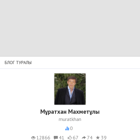
БЛОГ ТУРАЛЫ
Мұратхан Махметұлы
muratkhan
0
12866
41
67
74
39