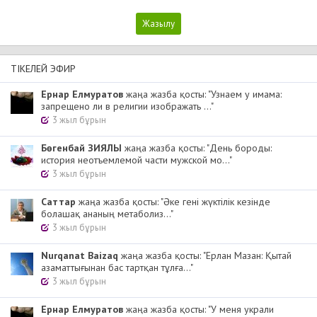
ТІКЕЛЕЙ ЭФИР
Ернар Елмуратов
жаңа жазба қосты: "Узнаем у имама:
запрещено ли в религии изображать ..."
3 жыл бұрын
Бөгенбай ЗИЯЛЫ
жаңа жазба қосты: "День бороды:
история неотъемлемой части мужской мо..."
3 жыл бұрын
Cаттар
жаңа жазба қосты: "Әке гені жүктілік кезінде
болашақ ананың метаболиз..."
3 жыл бұрын
Nurqanat Baizaq
жаңа жазба қосты: "Ерлан Мазан: Қытай
азаматтығынан бас тартқан тұлға..."
3 жыл бұрын
Ернар Елмуратов
жаңа жазба қосты: "У меня украли