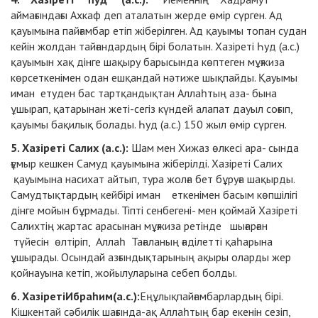
аймағындағы Ахкаф деп аталатын жерде өмір сүрген. Ад
қауымына пайғамбар етіп жіберілген. Ад қауымы топан судан
кейін жолдан тайғандардың бірі болатын. Хазіреті Һуд (а.с.)
қауымын хақ дінге шақыру барысында көптеген мұғжиза
көрсеткенімен одан ешқандай нәтиже шықпайды. Қауымы
иман етуден бас тартқандықтан Аллаһтың аза- бына
ұшырап, қатарынан жеті-сегіз күндей алапат дауыл соғып,
қауымы бақилық болады. Һуд (а.с.) 150 жыл өмір сүрген.
5. Хазіреті Салих (а.с.):
Шам мен Хижаз өлкесі ара- сында
ғұмыр кешкен Самуд қауымына жіберілді. Хазіреті Салих
қауымына насихат айтып, тура жолға бет бұруға шақырды.
Самудтықтардың кейбірі иман еткенімен басым көпшілігі
дінге мойын бұрмады. Тіпті сенбегені- мен қоймай Хазіреті
Салихтің жартас арасынан мұғжиза ретінде шығарған
түйесін өлтіріп, Аллаһ Тағаланың
ғаділетті қаһарына
ұшырады. Осындай азғындықтарының ақыры оларды жер
қойнауына кетіп, жойылуларына себеп болды.
6. ХазіретіИбраһим(а.с.):
Еңұлықпайғамбарлардың бірі.
Кішкентай сәбилік шағында-ақ Аллаһтың бар екенін сезіп,