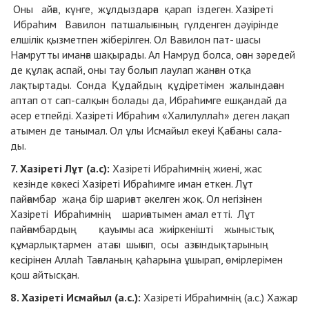
Оны айға, күнге, жұлдыздарға қарап іздеген. Хазіреті
Ибраһим Вавилон патшалығының гүлденген дәуірінде
елшілік қызметпен жіберілген. Ол Вавилон пат- шасы
Намрутты иманға шақырады. Ал Намруд болса, оған зәредей
де құлақ аспай, оны тау болып лаулап жанған отқа
лақтыртады. Сонда Құдайдың құдіретімен жалындаған
аптап от сап-салқын болады да, Ибраһимге ешқандай да
әсер етпейді. Хазіреті Ибраһим «Халилуллаһ» деген лақап
атымен де танымал. Ол ұлы Исмайыл екеуі Қағбаны сала-
ды.
7. Хазіреті Лұт (а.с):
Хазіреті Ибраһимнің жиені, жас
кезінде көкесі Хазіреті Ибраһимге иман еткен. Лұт
пайғамбар жаңа бір шариғат әкелген жоқ. Ол негізінен
Хазіреті Ибраһимнің шариғатымен амал етті. Лұт
пайғамбардың қауымы аса жиіркенішті жыныстық
құмарлықтармен атағы шығып, осы азғындықтарының
кесірінен Аллаһ Тағаланың қаһарына ұшырап, өмірлерімен
қош айтысқан.
8. Хазіреті Исмайыл (а.с.):
Хазіреті Ибраһимнің (а.с.) Хажар