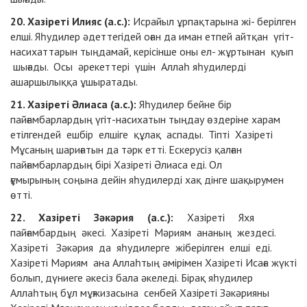
20. Хазіреті Илияс (а.с.):
Исрайыл ұрпақтарына жі- берілген
елші. Яһудилер әдеттегідей оған да иман етпей айтқан үгіт-
насихаттарын тыңдамай, керісінше оны ел- жұртынан қуып
шығады. Осы әрекеттері үшін Аллаһ яһудилерді
ашаршылыққа ұшыратады.
21. Хазіреті Әлиаса (а.с.):
Яһудилер бейне бір
пайғамбарлардың үгіт-насихатын тыңдау өздеріне харам
етілгендей ешбір елшіге құлақ аспады. Тіпті Хазіреті
Мұсаның шариғатын да тәрк етті. Ескерусіз қалған
пайғамбарлардың бірі Хазіреті Әлиаса еді. Ол
ғұмырының
соңына дейін яһудилерді хақ дінге шақырумен
өтті.
22. Хазіреті Зәкәрия (а.с.):
Хазіреті Яхя
пайғамбардың әкесі. Хазіреті Мәриям ананың жездесі.
Хазіреті Зәкәрия да яһудилерге жіберілген елші еді.
Хазіреті Мәриям ана Аллаһтың әмірімен Хазіреті Исаға жүкті
болып, дүниеге әкесіз бала әкеледі. Бірақ яһудилер
Аллаһтың бұл мұғжизасына сенбей Хазіреті Зәкәрияны