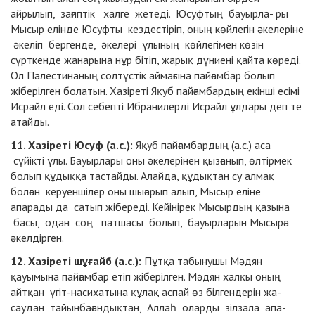
айрылып, зағиптік халге жетеді. Юсуфтың бауырла- ры
Мысыр елінде Юсуфты кездестіріп, оның көйлегін әкелеріне
әкеліп бергенде, әкелері ұлының көйлегімен көзін
сүрткенде жанарына нұр бітіп, жарық дүниені қайта көреді.
Ол Палестинаның солтүстік аймағына пайғамбар болып
жіберілген болатын. Хазіреті Яқуб пайғамбардың екінші есімі
Исрайл еді. Сол себепті Ибранилерді Исрайл ұлдары деп те
атайды.
11. Хазіреті Юсуф (а.с.):
Яқуб пайғамбардың (а.с.) аса
сүйікті ұлы. Бауырлары оны әкелерінен қызғанып, өлтірмек
болып құдыққа тастайды. Алайда, құдықтан су алмақ
болған керуеншілер оны шығарып алып, Мысыр еліне
апарады да сатып жібереді. Кейінірек Мысырдың қазына
басы, одан соң патшасы болып, бауырларын Мысырға
әкелдірген.
12. Хазіреті шұғайб (а.с.):
Пұтқа табынушы Мәдян
қауымына пайғамбар етіп жіберілген. Мәдян халқы оның
айтқан үгіт-насихатына құлақ аспай өз білгендерін жа-
саудан тайынбағандықтан, Аллаһ оларды зілзала апа-