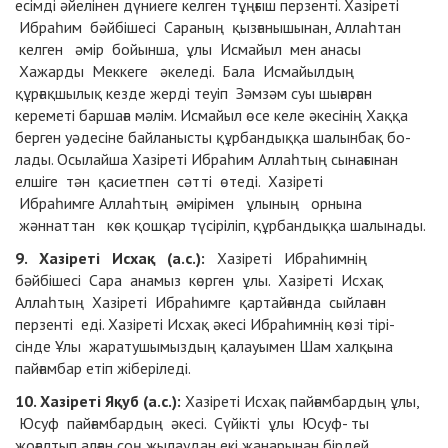
есімді әйелінен дүниеге келген тұңғыш перзенті. Хазіреті
Ибраһим бәйбішесі Сараның қызғанышынан, Аллаһтан
келген әмір бойынша, ұлы Исмайыл мен анасы
Хажарды Меккеге әкеледі. Бала Исмайылдың
құрғақшылық кезде жерді теуіп Зәмзәм суы шығарған
кереметі баршаға мәлім. Исмайыл өсе келе әкесінің Хаққа
берген уәдесіне байланысты құрбандыққа шалынбақ бо-
лады. Осылайша Хазіреті Ибраһим Аллаһтың сынағынан
елшіге тән қасиетпен сәтті өтеді. Хазіреті
Ибраһимге
Аллаһтың әмірімен ұлының орнына
жәннаттан көк қошқар түсіріліп, құрбандыққа шалынады.
9. Хазіреті Исхақ (а.с.):
Хазіреті Ибраһимнің
бәйбішесі Сара анамыз көрген ұлы. Хазіреті Исхақ
Аллаһтың Хазіреті Ибраһимге қартайғанда сыйлаған
перзенті еді. Хазіреті Исхақ әкесі Ибраһимнің көзі тірі-
сінде Ұлы жаратушымыздың қалауымен Шам халқына
пайғамбар етіп жіберіледі.
10. Хазіреті Яқуб (а.с.):
Хазіреті Исхақ пайғамбардың ұлы,
Юсуф пайғамбардың әкесі. Сүйікті ұлы Юсуф- ты
жоғалтып алған соң жылаудан екі жанарынан бірдей