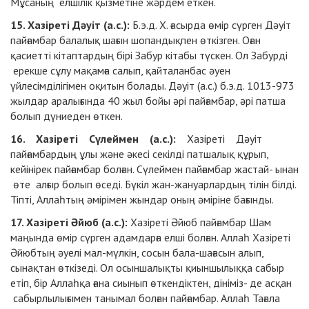
Мұсаның елшілік қызметіне жәрдем еткен.
15. Хазіреті Дәуіт (а.с.):
Б.э.д. Х. ғасырда өмір сүрген
Дәуіт
пайғамбар балалық шағын шопандықпен өткізген. Оған
қасиетті кітаптардың бірі Забур кітабы түскен. Ол Забурді
ерекше сұлу мақамға салып, қайталанбас әуен
үйлесімділігімен оқитын болады. Дәуіт (а.с.) б.э.д. 1013-
973
жылдар аралығында 40 жыл бойы әрі пайғамбар, әрі патша
болып дүниеден өткен.
16. Хазіреті Сүлеймен (а.с.):
Хазіреті Дәуіт
пайғамбардың ұлы және әкесі секілді патшалық құрып,
кейінірек пайғамбар болған. Сүлеймен пайғамбар жастай- ынан
өте алғыр болып өседі. Бүкіл жан-жануарлардың тілін білді.
Тіпті, Аллаһтың әмірімен жындар оның әміріне бағынды.
17. Хазіреті Әйюб (а.с.):
Хазіреті Әйюб пайғамбар
Шам
маңында өмір сүрген адамдарға елші болған. Аллаһ
Хазіреті
Әйюбтың әуелі мал-мүлкін, сосын бала-шағасын алып,
сынақтан өткізеді. Ол осыншалықты қиыншылыққа сабыр
етіп, бір Аллаһқа ғана сиынып өткендіктен, дініміз- де асқан
сабырлылығымен танымал болған пайғамбар. Аллаһ Тағала