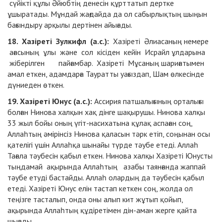
сүйікті құлы Әйюбтің денесін құрттатып дертке
ұшыратады. Мұндай жағдайда да ол сабырлықтың шыңын
бағындыру арқылы дертінен айығады.
18. Хазіреті Зулкифл (а.с.):
Хазіреті Әлиасаның немере
ағасының ұлы және сол кісіден кейін Исрайл ұлдарына
жіберілген пайғамбар. Хазіреті Мұсаның шариғатымен
амал еткен, адамдарға Тауратты уағыздап, Шам өлкесінде
дүниеден өткен.
19. Хазіреті Юнус (а.с.):
Ассирия патшалығының орталығы
болған Нинова халқын хақ дінге шақырушы. Нинова халқы
33 жыл бойы оның үгіт-насихатына құлақ аспаған соң,
Аллаһтың әмірінсіз Нинова қаласын тәрк етіп, соңынан осы
қателігі үшін Аллаһқа шынайы түрде тәубе етеді. Аллаһ
Тағала тәубесін қабыл еткен. Нинова халқы Хазіреті Юнусты
тыңдамай ақырында Аллаһтың азабы таянғанда жаппай
тәубе етуді бастайды. Аллаһ олардың да тәубесін қабыл
етеді. Хазіреті Юнус елін тастап кеткен соң, жолда ол
теңізге тасталып, онда оны алып кит жұтып қойып,
ақырында Аллаһтың құдіретімен дін-аман жерге қайта
шығады.