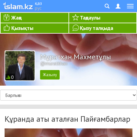
қаз
рус
Жаңа
Таңдаулы
Қызықты
Қызу талқыда
Мұратхан Махметұлы
@muratkhan
0
Құранда аты аталған Пайғамбарлар