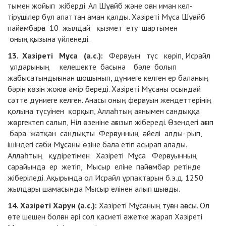
тымен жойып жіберді. Ал Шұғайб және оған иман кел-
тірушілер бұл апаттан аман қалды. Хазіреті Мұса Шұғайб
пайғамбарға 10 жылдай қызмет ету шартымен
оның
қызына үйленеді.
13. Хазіреті Мұса (а.с.):
Ферғауын түс көріп, Исрайл
ұлдарының келешекте басына бәле болып
жабысатындығынан шошынып, дүниеге келген ер баланың
бәрін көзін жоюға әмір береді. Хазіреті Мұсаны осындай
сәтте дүниеге келген. Анасы оның ферғауын жендеттерінің
қолына түсуінен қорқып, Аллаһтың аянымен сандыққа
жөргектеп салып, Ніл өзеніне ағызып жібереді. Өзендегі ағып
бара жатқан сандықты Ферғаунның әйелі алды- рып,
ішіндегі сәби Мұсаны өзіне бала етіп асырап алады.
Аллаһтың құдіретімен Хазіреті Мұса Ферғауынның
сарайында ер жетіп, Мысыр еліне пайғамбар ретінде
жіберіледі. Ақырында ол Исрайл ұрпақтарын б.э.д. 1250
жылдары шамасында Мысыр елінен алып шығады.
14. Хазіреті Харун (а.с.):
Хазіреті Мұсаның туған ағасы. Ол
өте шешен болған әрі сол қасиеті әжетке жарап Хазіреті