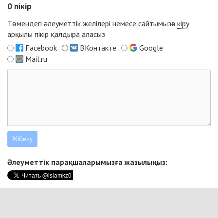
0
пікір
Төмендегі әлеуметтік желілері немесе сайтымызға
кіру
арқылы пікір қалдыра аласыз
Facebook
ВКонтакте
Google
Mail.ru
Әлеуметтік парақшаларымызға жазылыңыз: