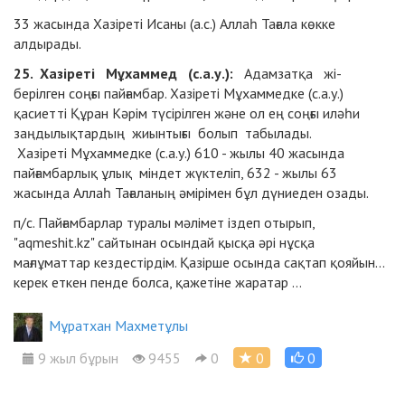
33 жасында Хазіреті Исаны (а.с.) Аллаһ Тағала көкке
алдырады.
25. Хазіреті Мұхаммед (с.а.у.):
Адамзатқа жі-
берілген соңғы пайғамбар. Хазіреті Мұхаммедке (с.а.у.)
қасиетті Құран Кәрім түсірілген және ол ең соңғы иләһи
заңдылықтардың жиынтығы болып табылады.
Хазіреті
Мұхаммедке (с.а.у.) 610 - жылы 40 жасында
пайғамбарлық ұлық міндет жүктеліп, 632 - жылы 63
жасында Аллаһ Тағаланың әмірімен бұл дүниеден озады.
п/с. Пайғамбарлар туралы мәлімет іздеп отырып,
"aqmeshit.kz" сайтынан осындай қысқа әрі нұсқа
мағлұматтар кездестірдім. Қазірше осында сақтап қояйын...
керек еткен пенде болса, қажетіне жаратар ...
Мұратхан Махметұлы
9 жыл бұрын
9455
0
0
0