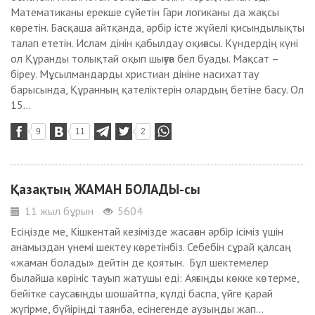
Математиканы ерекше сүйетін Гари логиканы да жақсы
көретін. Басқаша айтқанда, әрбір істе жүйелі қисындылықты
талап ететін. Ислам дінін қабылдау оқиғасы. Күндердің күні
ол Құранды толықтай оқып шығуға бел буады. Мақсат –
біреу. Мұсылмандарды христиан дініне насихаттау
барысында, Құранның қателіктерін олардың бетіне басу. Ол
15...
9
11
2
Қазақтың ЖАМАН БОЛАДЫ-сы
11 жыл бұрын
5604
Есіңізде ме, Кішкентай кезімізде жасаған әрбір ісіміз үшін
анамыздан үнемі шектеу көретінбіз. Себебін сұрай қалсаң
«жаман болады» дейтін де қоятын. Бұл шектемелер
былайша көрініс тауып жатушы еді: Аяғыңды көкке көтерме,
бейітке саусағыңды шошайтпа, күлді баспа, үйге қарай
жүгірме, бүйіріңді таянба, есінегенде аузыңды жап...