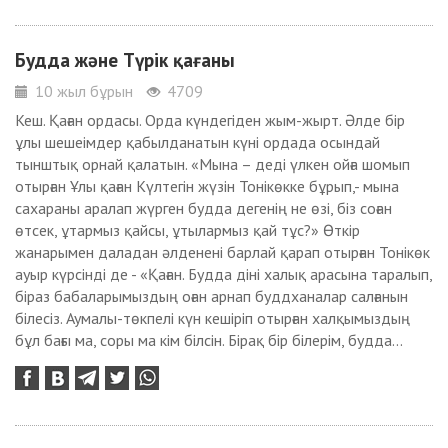
Будда және Түрік қағаны
10 жыл бұрын
4709
Кеш. Қаған ордасы. Орда күндегіден жым-жырт. Әлде бір
ұлы шешеімдер қабылданатын күні ордада осындай
тынштық орнай қалатын. «Мына – деді үлкен ойға шомып
отырған Ұлы қаған Күлтегін жүзін Тонікөкке бұрып,- мына
сахараны аралап жүрген будда дегенің не өзі, біз соған
өтсек, ұтармыз қайсы, ұтылармыз қай тұс?» Өткір
жанарымен даладан әлденені барлай қарап отырған Тонікөк
ауыр күрсінді де - «Қаған. Будда діні халық арасына таралып,
біраз бабаларымыздың оған арнап буддханалар салғанын
білесіз. Аумалы-төкпелі күн кешіріп отырған халқымыздың
бұл бағы ма, соры ма кім білсін. Бірақ бір білерім, будда...