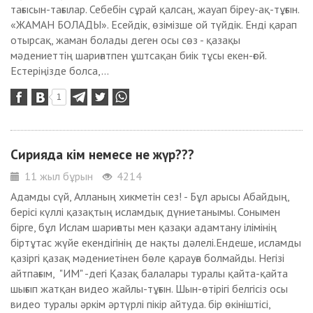
тағысын-тағылар. Себебін сұрай қалсаң, жауап біреу-ақ-тұғын.
«ЖАМАН БОЛАДЫ». Есейдік, өзімізше ой түйдік. Енді қарап
отырсақ, жаман болады деген осы сөз - қазақы
мәдениеттің шариғатпен ұштсақан биік тұсы екен-ғой.
Естеріңізде болса,...
1
Сирияда кім немесе не жүр???
11 жыл бұрын
4214
Адамды сүй, Алланың хикметін сез! - Бұл арысы Абайдың,
берісі күллі қазақтың исламдық дүниетанымы. Сонымен
бірге, бұл Ислам шариғаты мен қазақи адамтану ілімінің
біртұтас жүйе екендігінің де нақты дәлелі.Ендеше, исламды
қазіргі қазақ мәдениетінен бөле қарауға болмайды. Негізі
айтпағым, "ИМ" -дегі Қазақ балалары туралы қайта-қайта
шығып жатқан видео жайлы-тұғын. Шын-өтірігі белгісіз осы
видео туралы әркім әртүрлі пікір айтуда. бір өкініштісі,