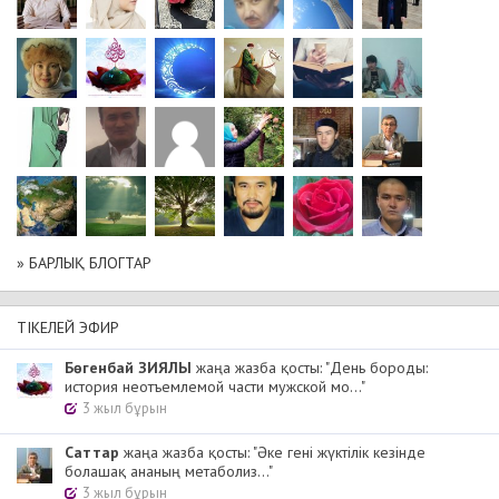
» БАРЛЫҚ БЛОГТАР
ТІКЕЛЕЙ ЭФИР
Бөгенбай ЗИЯЛЫ
жаңа жазба қосты: "День бороды:
история неотъемлемой части мужской мо..."
3 жыл бұрын
Cаттар
жаңа жазба қосты: "Әке гені жүктілік кезінде
болашақ ананың метаболиз..."
3 жыл бұрын