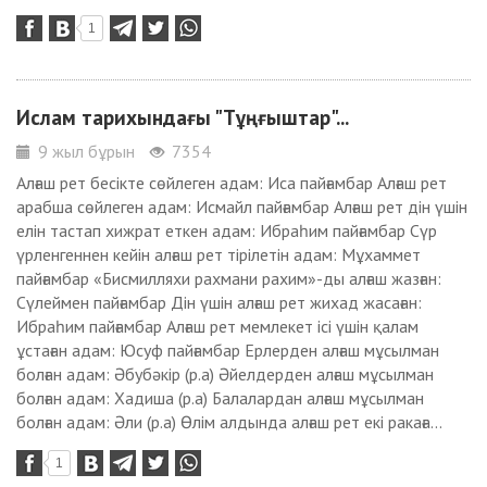
1
Ислам тарихындағы "Тұңғыштар"...
9 жыл бұрын
7354
Алғаш рет бесікте сөйлеген адам: Иса пайғамбар Алғаш рет
арабша сөйлеген адам: Исмайл пайғамбар Алғаш рет дін үшін
елін тастап хижрат еткен адам: Ибраһим пайғамбар Сүр
үрленгеннен кейін алғаш рет тірілетін адам: Мұхаммет
пайғамбар «Бисмилляхи рахмани рахим»-ды алғаш жазған:
Сүлеймен пайғамбар Дін үшін алғаш рет жихад жасаған:
Ибраһим пайғамбар Алғаш рет мемлекет ісі үшін қалам
ұстаған адам: Юсуф пайғамбар Ерлерден алғаш мұсылман
болған адам: Әбубәкір (р.а) Әйелдерден алғаш мұсылман
болған адам: Хадиша (р.а) Балалардан алғаш мұсылман
болған адам: Әли (р.а) Өлім алдында алғаш рет екі ракаға...
1