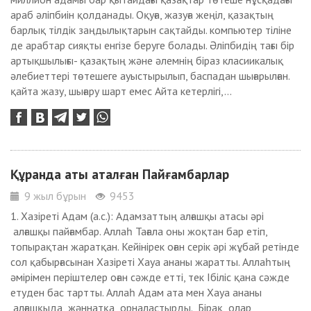
араб әліпбиін қолданады. Оқуға, жазуға жеңіл, қазақтың
барлық тілдік заңдылықтарын сақтайды. компьютер тіліне
де арабтар сияқты енгізе беруге болады. Әліпбидің тағы бір
артықшылығы- қазақтың және әлемнің біраз класиикалық
әлебиеттері төтешеге ауыстырылып, баспадан шығарылған.
қайта жазу, шығару шарт емес Айта кетерлігі,...
Құранда аты аталған Пайғамбарлар
9 жыл бұрын
9453
1. Хазіреті Адам (а.с.): Адамзаттың алғашқы атасы әрі
алғашқы пайғамбар. Аллаһ Тағала оны жоқтан бар етіп,
топырақтан жаратқан. Кейінірек оған серік әрі жұбай ретінде
сол қабырғасынан Хазіреті Хауа ананы жаратты. Аллаһтың
әмірімен періштелер оған сәжде етті, тек Ібіліс қана сәжде
етуден бас тартты. Аллаһ Адам ата мен Хауа ананы
алғашқыда жәннатқа орналастырды. Бірақ олар