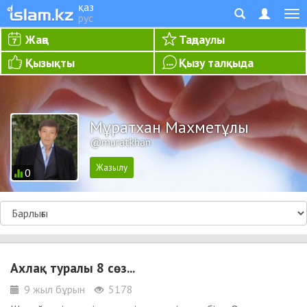
қаз
рус
Жаңа
Таңдаулы
Қызықты
Қызу талқыда
Мұратхан Махметұлы
@muratkhan
0
Ахлақ туралы 8 сөз...
9 жыл бұрын
5178