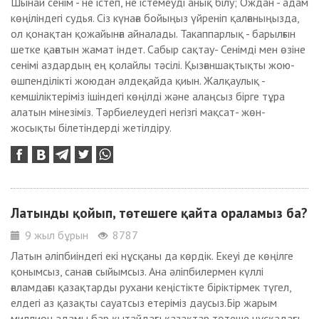
Шынай сенім - не істеп, не істемеуді анық білу; Ождан - адам
көңіліндегі судья. Сіз күнаға бойыңыз үйреніп қалғаныңызда,
ол қонақтан қожайынға айналады. Такаппарлық - барылғын
шетке қағатын жамат індет. Сабыр сақтау- Сенімді мен өзіне
сенімі аздардың ең қолайлы тәсілі. Қызғаншақтықты жою-
өшпенділікті жоюдан әлдеқайда қиын. Жалқаулық -
кемшіліктеріміз ішіндегі көңілді және алаңсыз бірге тұра
алатын мінезіміз. Тәрбиелеудегі негізгі мақсат- жөн-
жосықты білетіндерді жетілдіру.
Латынды қойып, төтешеге қайта ораламыз ба?
9 жыл бұрын
8787
Латын әліпбиіндегі екі нұсқаны да көрдік. Екеуі де көңілге
қонымсыз, санаға сыйымсыз. Ана әліпбилермен күллі
ғаламдағы қазақтарды рухани кеңістікте біріктірмек түгел,
елдегі аз қазақты сауатсыз етеріміз даусыз.Бір жарым
миллион адамы бар қытайдағы қазақтар төтеше нұсқадағы