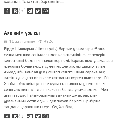
қаламын; Тозақтың бар екеніне...
2
Аяқ киім ұрысы
11 жыл бұрын
4926
Бірде Шиғаларың (Шиттердің) барлық ғұламалары Əһли-
сүнна мен шиға сенімдеріндегі келіспеушілік мəселелерін
кеңеспекші болып жиналған көрінеді. Барлық шиға ғұламалары
жиналып болған кезде сүннитерден жалғыз шақыртылған
Ахмад ибн Ханбал (р.а.) кешігіп келіпті. Оның сарайға аяқ
киімін құшақтап кіріп келе жатқанын көрген шииттер: - Ей,
Ханбал. Аяқ киіміңді неге құшақтап алғансың, кімге керек
сенің аяқ киімің? - депті кекетіп. Сонда ғұлама ғалым: - Мен
шииттердің Пайғамбарымыз заманында-ақ аяқ киім
ұрлайтынын естіп едім, - деп жауап беріпті. Бір-біріне
таңдана қараған шиттер: - Оу, Ханбал,...
1