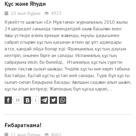
Құс және Яһуди
10 жыл бұрын
4923
Кувейтте шығатын «Ел Мұжтама» журналының 2010 жылы
24 шілдедегі санында төмендегідей оқиға басылған екен:
Ағаш үстінде өзінің ерекше жағымды, мұңлы дауысымен
сайрап отырған құстың қасынан өткен әр ұлт адамдары
өтсе, қандай ойда болар еді: Франциялық құстың даусын
келтіріп, онымен бірге ән салады; Испаниялық құстың
сайрауына ілісіп, би билейді, Италиялық құстың суретін
үлкен тақтаға сызып шығады; Үнділік құсты кие көріп табына
бастайды; Қытай құсты ұстап жей салады; Түрік бұл құсты
сылап-сипап бауырына басады; Ағылшын садағын алып шығып,
құсты атып өлтіреді; Жапондық бұл құсқа қарап,...
16
1
Ғибаратнама!
11 жыл бұрын
4661