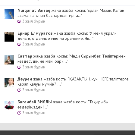
Nurqanat Baizaq
жаңа жазба қосты: "Ерлан Мазан: Қытай
азаматтығынан бас тартқан тұлға..."
3 жыл бұрын
Ернар Елмуратов
жаңа жазба қосты: "У меня украли
деньги, отданные мне на хранение. Яв..."
3 жыл бұрын
Cаттар
жаңа жазба қосты: "Мәди Сырымбет: Тәліптермен
кездесудің не мәні бар?..."
3 жыл бұрын
Дәурен
жаңа жазба қосты: "ҚАЗАҚТЫҢ күні НЕГЕ тәліптерге
қарап қалуы мүмкін? ..."
3 жыл бұрын
Бөгенбай ЗИЯЛЫ
жаңа жазба қосты: "Тақырыбы
өздеріңізден!..."
3 жыл бұрын