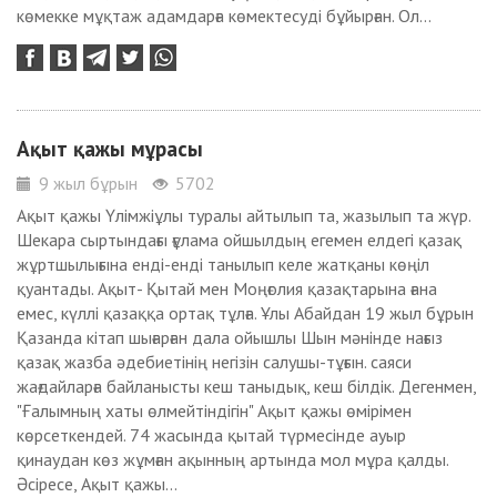
көмекке мұқтаж адамдарға көмектесуді бұйырған. Ол...
Ақыт қажы мұрасы
9 жыл бұрын
5702
Ақыт қажы Үлімжіұлы туралы айтылып та, жазылып та жүр.
Шекара сыртындағы ғұлама ойшылдың егемен елдегі қазақ
жұртшылығына енді-енді танылып келе жатқаны көңіл
қуантады. Ақыт- Қытай мен Моңғолия қазақтарына ғана
емес, күллі қазаққа ортақ тұлға. Ұлы Абайдан 19 жыл бұрын
Қазанда кітап шығарған дала ойышлы Шын мәнінде нағыз
қазақ жазба әдебиетінің негізін салушы-тұғын. саяси
жағдайларға байланысты кеш таныдық, кеш білдік. Дегенмен,
"Ғалымның хаты өлмейтіндігін" Ақыт қажы өмірімен
көрсеткендей. 74 жасында қытай түрмесінде ауыр
қинаудан көз жұмған ақынның артында мол мұра қалды.
Әсіресе, Ақыт қажы...