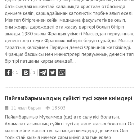
батысындағы кішкентай қалашықта христиан отбасында
дүниеге келіп, қаршадайынан католиктік тәрбие алып өседі.
Мектеп бітіргеннен кейін, медицина факультетінде оқып,
оны жоғары дәрежедегі ота жасау дәрігері болып бітіріп
шығады. 1980 жылы Франция үкіметі Мысырдан перғауынның
денесін зерттеуге Францияға жіберіп беруін сұрайды. Мысыр
тараптың келісуімен Перғауын денесі Францияға жеткізіледі.
Франция басшысы мен министрлері перғауынның денесін тап
бір тірі патшаны қарсы алғандай...
1
1
Пайғамбарымыздың сүйікті түсі және киімдері
11 жыл бұрын
18303
Пайғамбарымыз Мұхаммед (с.ғ.с) өте сұлу кісі болатын.
Адамазат асылының сүйікті түсі ақ және жасыл болатын. Ол
қызыл және жасыл түс қатысқан киімдерді де киетін. Оған
толықтай қызыл немесе сары киініп алатын ерлер