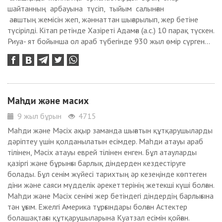
шайтанның арбауына түсіп, тыйым салынған
ағаштың жемісін жеп, жәннаттан шығарылып, жер бетіне
түсірілді. Кітап ретінде Хазіреті Адамға (а.с.) 10 парақ түскен.
Риуа- ят бойынша ол араб түбегінде 930 жыл өмір сүрген...
Маһди және масих
9 жыл бұрын
4715
Маһди және Мәсіх ақыр заманда шығатын құтқарушыларды
дәріптеу үшін қолданылатын есімдер. Маһди атауы араб
тілінен, Мәсіх атауы еврей тілінен енген. Бұл атауларды
қазіргі және бұрынғы барлық діндерден кездестіруге
болады. Бұл сенім жүйесі тарихтың әр кезеңінде көптеген
діни және саяси мүдделік әрекеттерінің жетекші күші болған.
Маһди және Мәсіх сенімі жер бетіндегі діндердің барлығына
тән ұғым. Ежелгі Америка тұрғындары болған Астектер
болашақтағы құтқарушыларына Куатзал есімін қойған.