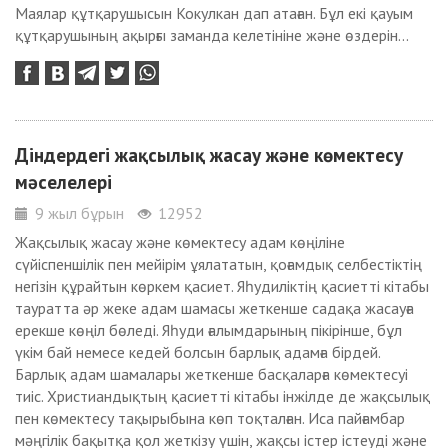
Маялар құтқарушысын Кокулкан дап атаған. Бұл екі қауым
құтқарушының ақырғы заманда келетініне және өздерін...
Діндердегі жақсылық жасау және көмектесу
мәселелері
9 жыл бұрын
12952
Жақсылық жасау және көмектесу адам көңіліне
сүйіспеншілік пен мейірім ұялататын, қоғамдық селбестіктің
негізін құрайтын көркем қасиет. Яһудиліктің қасиетті кітабы
тауратта әр жеке адам шамасы жеткенше садақа жасауға
ерекше көңіл бөледі. Яһуди ғалымдарының пікірінше, бұл
үкім бай немесе кедей болсын барлық адамға бірдей.
Барлық адам шамалары жеткенше басқаларға көмектесуі
тиіс. Христиандықтың қасиетті кітабы інжілде де жақсылық
пен көмектесу тақырыбына көп тоқталған. Иса пайғамбар
мәңгілік бақытқа қол жеткізу үшін, жақсы істер істеуді және