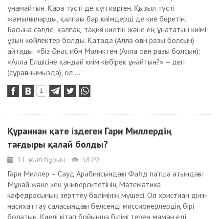
ұнамайтын. Қара түсті де құп көрген. Қызыл түсті
жамылғыларды, қалпағы бар киімдерді де кие беретін.
Басына сәлде, қалпақ, тақия киетін және ең ұнататын киімі
ұзын көйлектер болды. Қатада (Алла оған разы болсын)
айтады: «Біз Әнәс ибн Мәликтен (Алла оған разы болсын):
«Алла Елшісіне қандай киім көбірек ұнайтын?» – деп
(сұрағанымызда), ол:...
1
Құраннан қате іздеген Гари Миллердің
тағдыры қалай болды?
11 жыл бұрын
5879
Гари Миллер – Сауд Арабиясындағы Фаһд патша атындағы
Мұнай және кен университетінің Математика
кафедрасының зерттеу бөлімінің мүшесі. Ол христиан дінін
насихаттау саласындағы белсенді миссионерлердің бірі
болатын. Киелі кітап бойынша білімі терең маман еді.