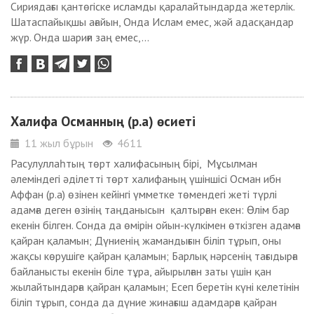
Сириядағы қантөгіске исламды қаралайтындарда жетерлік.
Шатаспайықшы ағайын, Онда Ислам емес, жәй адасқандар
жүр. Онда шариғи заң емес,...
Халифа Османның (р.а) өсиеті
11 жыл бұрын
4611
Расулуллаһтың төрт халифасының бірі, Мұсылман
әлеміндегі әділетті төрт халифаның үшіншісі Осман ибн
Аффан (р.а) өзінен кейінгі үмметке төмендегі жеті түрлі
адамға деген өзінің таңданысын қалтырған екен: Өлім бар
екенін білген. Сонда да өмірін ойын-күлкімен өткізген адамға
қайран қаламын; Дүниенің жамандығын біліп тұрып, оны
жақсы көрушіге қайран қаламын; Барлық нәрсенің тағыдырға
байланысты екенін біле тұра, айырылған заты үшін қан
жылайтындарға қайран қаламын; Есеп беретін күні келетінін
біліп тұрып, сонда да дүние жинағыш адамдарға қайран