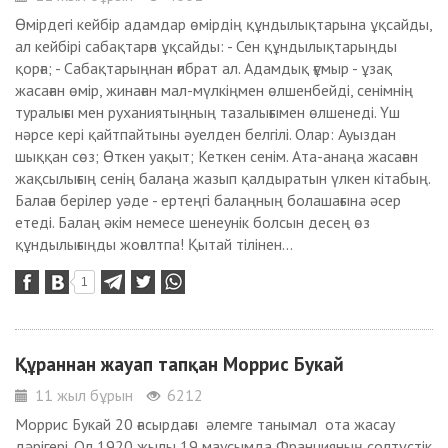
Өмірдегі кейбір адамдар өмірдің құндылықтарына ұқсайды,
ал кейбірі сабақтарға ұқсайды: - Сен құндылықтарыңды
қорға; - Сабақтарыңнан ғибрат ал. Адамдық ғұмыр - ұзақ
жасаған өмір, жинаған мал-мүлкіңмен өлшенбейді, сенімнің
туралығы мен руханиятыңның тазалығымен өлшенеді. Үш
нәрсе кері қайтпайтыны әуелден белгілі. Олар: Ауыздан
шыққан сөз; Өткен уақыт; Кеткен сенім. Ата-анаңа жасаған
жақсылығың сенің балаңа жазып қалдыратын үлкен кітабың.
Балаға берілер уәде - ертеңгі балаңның болашағына әсер
етеді. Балаң әкім немесе шенеунік болсын десең өз
құндылығыңды жоғалтпа! Қытай тілінен...
1
Құраннан жауап тапқан Моррис Букай
11 жыл бұрын
6212
Моррис Букай 20 ғасырдағы әлемге танымал ота жасау
дәрігері. Ол 1920 жылы 19 маусымда Францияның солтүстік